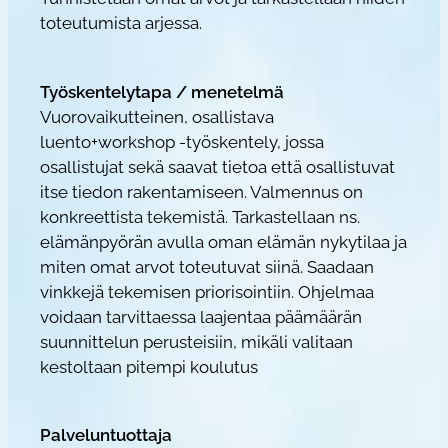
T
toteutumista arjessa.
i
i
n
Työskentelytapa / menetelmä
a
Vuorovaikutteinen, osallistava
P
luento+workshop -työskentely, jossa
a
osallistujat sekä saavat tietoa että osallistuvat
itse tiedon rakentamiseen. Valmennus on
r
konkreettista tekemistä. Tarkastellaan ns.
i
elämänpyörän avulla oman elämän nykytilaa ja
k
miten omat arvot toteutuvat siinä. Saadaan
k
vinkkejä tekemisen priorisointiin. Ohjelmaa
a
voidaan tarvittaessa laajentaa päämäärän
m
suunnittelun perusteisiin, mikäli valitaan
ä
kestoltaan pitempi koulutus
ä
r
ä
Palveluntuottaja