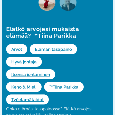
Elätkö arvojesi mukaista
elämää? ™Tiina Parikka
Arvot
Elämän tasapaino
Hyvä johtaja
Itsensä johtaminen
Keho & Mieli
™Tiina Parikka
Työelämätaidot
Onko elämäsi tasapainossa? Elätkö arvojesi