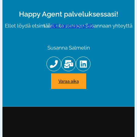
Happy Agent palveluksessasi!
Ellet löydä etsimääri, ota suoraan Susannaan yhteyttä tai
jätä tarjouspyyntö.
Susanna Salmelin
varaa aika