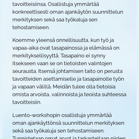
tavoitteisiinsa. Osallistuja ymmärtää
i
konkreettisesti oman ajankäytön suunnittelun
m
merkityksen sekä saa työkaluja sen
u
tehostamiseen.
k
a
Koemme yleensä onnellisuutta, kun työ ja
i
vapaa-aika ovat tasapainossa ja elämässä on
s
merkityksellisyyttä. Tasapaino ei synny
t
itsekseen vaan se on tietoisten valintojen
a
seurausta. Itsensä johtamisen taito on perusta
e
tavoitteiden asettamiselle ja tasapainolle työn
l
ja vapaan välillä. Meidän tulee olla tietoisia
ä
omista arvoista, valinnoista ja teoista suhteessa
m
tavoitteisiin.
ä
Luento-workshopin osallistuja ymmärtää
ä
oman ajankäyttönsä suunnittelun merkityksen
?
sekä saa työkaluja sen tehostamiseen.
™
Tunnistetaan omat arvot ja tarkastellaan niiden