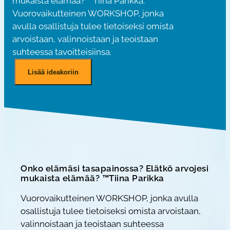
mukaista elämää? ™Tiina Parikka.
Vuorovaikutteinen WORKSHOP, jonka
avulla osallistuja tulee tietoiseksi omista
arvoistaan, valinnoistaan ja teoistaan
suhteessa tavoitteisiinsa.
E
Lisää ideakoriin
l
ä
t
k
ö
a
r
Onko elämäsi tasapainossa? Elätkö arvojesi
v
mukaista elämää?
™Tiina Parikka
o
Vuorovaikutteinen WORKSHOP, jonka avulla
j
osallistuja tulee tietoiseksi omista arvoistaan,
e
valinnoistaan ja teoistaan suhteessa
s