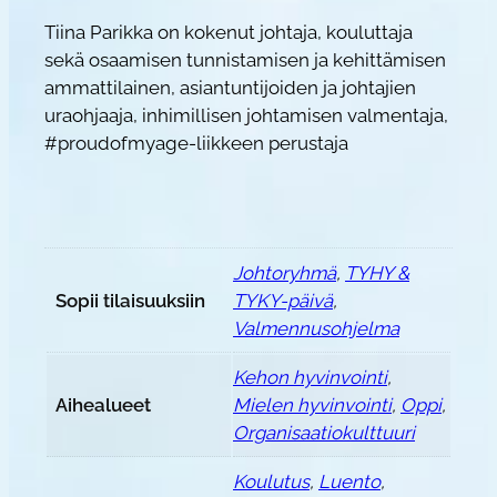
Tiina Parikka on kokenut johtaja, kouluttaja
sekä osaamisen tunnistamisen ja kehittämisen
ammattilainen, asiantuntijoiden ja johtajien
uraohjaaja, inhimillisen johtamisen valmentaja,
#proudofmyage-liikkeen perustaja
Johtoryhmä
,
TYHY &
Sopii tilaisuuksiin
TYKY-päivä
,
Valmennusohjelma
Kehon hyvinvointi
,
Aihealueet
Mielen hyvinvointi
,
Oppi
,
Organisaatiokulttuuri
Koulutus
,
Luento
,