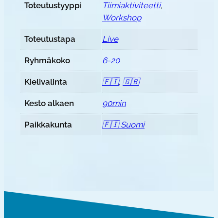
Toteutustyyppi
Tiimiaktiviteetti
,
Workshop
Toteutustapa
Live
Ryhmäkoko
6-20
Kielivalinta
🇫🇮
,
🇬🇧
Kesto alkaen
90min
Paikkakunta
🇫🇮 Suomi