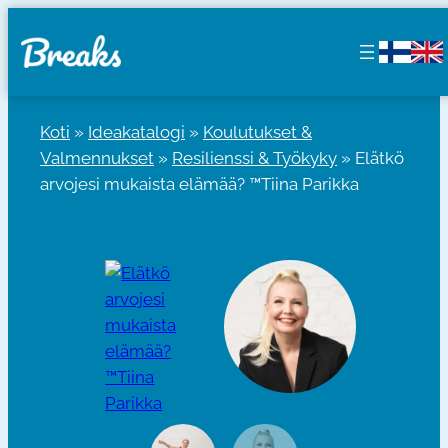
Siirry
sisältöön
Koti
»
Ideakatalogi
»
Koulutukset &
Valmennukset
»
Resilienssi & Työkyky
»
Elätkö
arvojesi mukaista elämää? ™Tiina Parikka