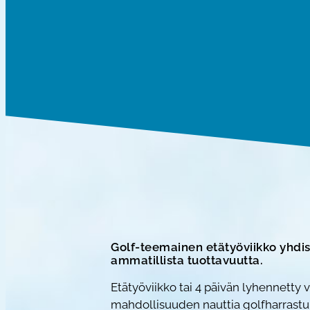
Golf-teemainen etätyöviikko yhdist
ammatillista tuottavuutta.
Etätyöviikko tai 4 päivän lyhennetty
mahdollisuuden nauttia golfharrastu