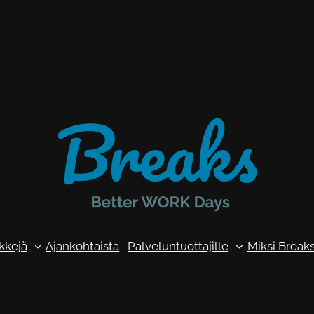
kkejä
Ajankohtaista
Palveluntuottajille
Miksi Break