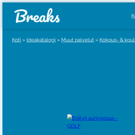
Siirry
sisältöön
K
Koti
»
Ideakatalogi
»
Muut palvelut
»
Kokous- & kou