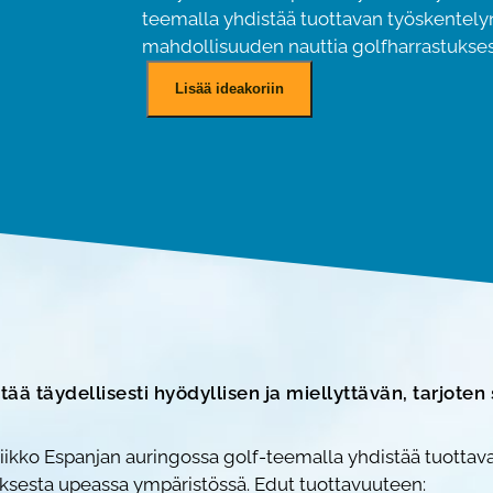
teemalla yhdistää tuottavan työskentely
mahdollisuuden nauttia golfharrastukse
E
Lisää ideakoriin
t
ä
t
y
ö
a
u
r
i
n
g
ää täydellisesti hyödyllisen ja miellyttävän, tarjoten
o
s
 viikko Espanjan auringossa golf-teemalla yhdistää tuotta
s
ksesta upeassa ympäristössä. Edut tuottavuuteen: