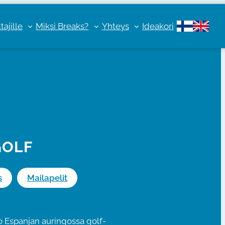
ajille
Miksi Breaks?
Yhteys
Ideakori
GOLF
s
Mailapelit
ko Espanjan auringossa golf-