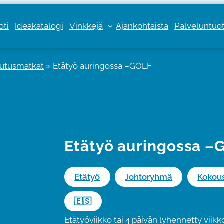
oti
Ideakatalogi
Vinkkejä
Ajankohtaista
Palveluntuott
lutusmatkat
»
Etätyö auringossa –GOLF
Etätyö auringossa –
Etätyö
Johtoryhmä
Kokou
🇪🇸
Etätyöviikko tai 4 päivän lyhennetty viik