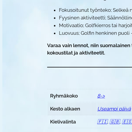
Fokusoitunut työnteko; Selkeä ry
Fyysinen aktiviteetti; Säännöllin
Motivaatio; Golfkierros tai harjo
Luovuus; Golfin henkinen puoli 
Varaa vain lennot, niin suomalainen 
kokoustilat ja aktiviteetit.
Ryhmäkoko
8->
Kesto alkaen
Useampi päivä
Kielivalinta
🇫🇮
,
🇬🇧
,
🇪🇸