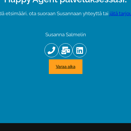
ydä etsimääri, ota suoraan Susannaan yhteyttä tai
jätä tarj
Susanna Salmelin
varaa aika