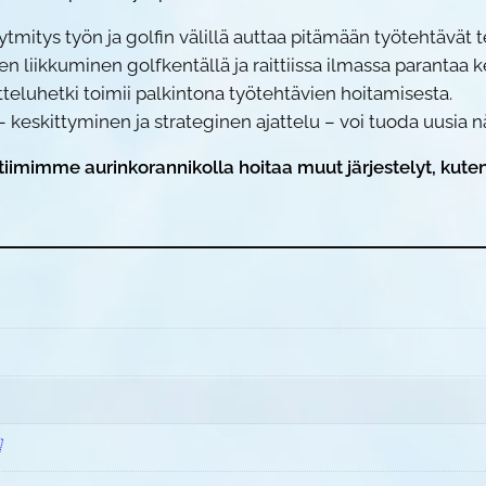
a
tmitys työn ja golfin välillä auttaa pitämään työtehtävät t
–
en liikkuminen golfkentällä ja raittiissa ilmassa parantaa 
G
itteluhetki toimii palkintona työtehtävien hoitamisesta.
O
– keskittyminen ja strateginen ajattelu – voi tuoda uusia 
L
F
tiimimme aurinkorannikolla hoitaa muut järjestelyt, kuten 
m
ä
ä
r
ä