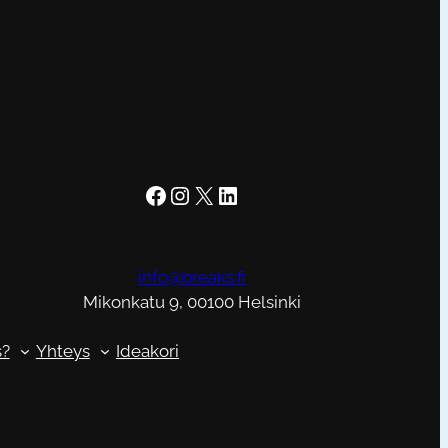
Facebook
Instagram
X
LinkedIn
info@breaks.fi
Mikonkatu 9, 00100 Helsinki
s?
Yhteys
Ideakori