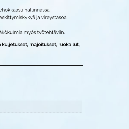
ehokkaasti hallinnassa.
keskittymiskykyä ja vireystasoa.
näkökulmia myös työtehtäviin.
kuljetukset, majoitukset, ruokailut,