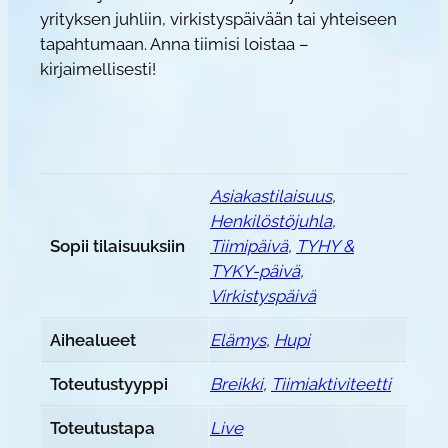
yrityksen juhliin, virkistyspäivään tai yhteiseen
tapahtumaan. Anna tiimisi loistaa –
kirjaimellisesti!
Asiakastilaisuus
,
Henkilöstöjuhla
,
Sopii tilaisuuksiin
Tiimipäivä
,
TYHY &
TYKY-päivä
,
Virkistyspäivä
Aihealueet
Elämys
,
Hupi
Toteutustyyppi
Breikki
,
Tiimiaktiviteetti
Toteutustapa
Live