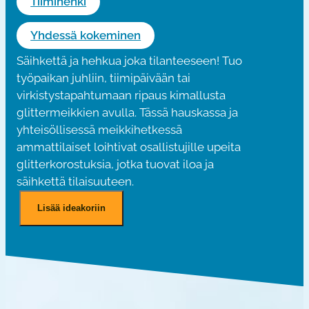
Tiimihenki
Yhdessä kokeminen
Säihkettä ja hehkua joka tilanteeseen! Tuo
työpaikan juhliin, tiimipäivään tai
virkistystapahtumaan ripaus kimallusta
glittermeikkien avulla. Tässä hauskassa ja
yhteisöllisessä meikkihetkessä
ammattilaiset loihtivat osallistujille upeita
glitterkorostuksia, jotka tuovat iloa ja
säihkettä tilaisuuteen.
G
Lisää ideakoriin
l
i
t
t
e
r