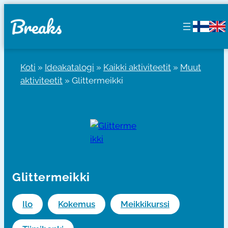
Siirry
sisältöön
Koti
»
Ideakatalogi
»
Kaikki aktiviteetit
»
Muut
aktiviteetit
»
Glittermeikki
Glittermeikki
Ilo
Kokemus
Meikkikurssi