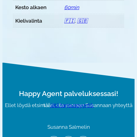
Kesto alkaen
60min
Kielivalinta
🇫🇮
,
🇬🇧
Happy Agent palveluksessasi!
Ellet löydä etsimääri, ota suoraan Susannaan yhteyttä tai
jätä tarjouspyyntö.
Susanna Salmelin