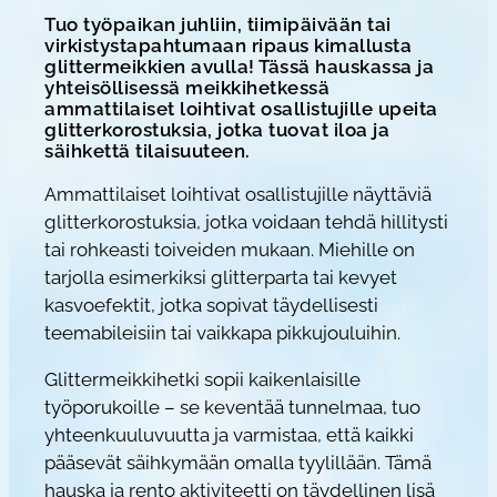
m
Tuo työpaikan juhliin, tiimipäivään tai
virkistystapahtumaan ripaus kimallusta
e
glittermeikkien avulla! Tässä hauskassa ja
i
yhteisöllisessä meikkihetkessä
ammattilaiset loihtivat osallistujille upeita
k
glitterkorostuksia, jotka tuovat iloa ja
k
säihkettä tilaisuuteen.
i
Ammattilaiset loihtivat osallistujille näyttäviä
m
glitterkorostuksia, jotka voidaan tehdä hillitysti
ä
tai rohkeasti toiveiden mukaan. Miehille on
ä
tarjolla esimerkiksi glitterparta tai kevyet
r
kasvoefektit, jotka sopivat täydellisesti
ä
teemabileisiin tai vaikkapa pikkujouluihin.
Glittermeikkihetki sopii kaikenlaisille
työporukoille – se keventää tunnelmaa, tuo
yhteenkuuluvuutta ja varmistaa, että kaikki
pääsevät säihkymään omalla tyylillään. Tämä
hauska ja rento aktiviteetti on täydellinen lisä