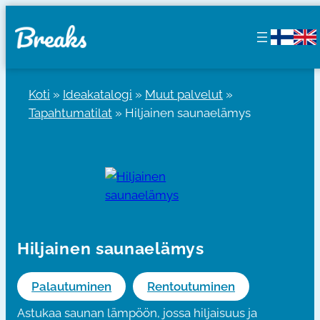
Siirry
sisältöön
Koti
»
Ideakatalogi
»
Muut palvelut
»
Tapahtumatilat
»
Hiljainen saunaelämys
Hiljainen saunaelämys
Palautuminen
Rentoutuminen
Astukaa saunan lämpöön, jossa hiljaisuus ja