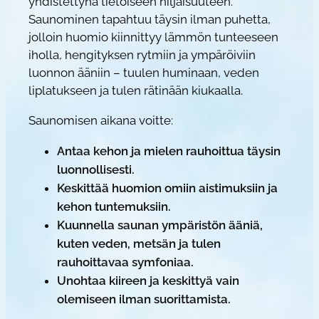
yhdistettynä tietoiseen hiljaisuuteen.
l
Saunominen tapahtuu täysin ilman puhetta,
ä
jolloin huomio kiinnittyy lämmön tunteeseen
m
iholla, hengityksen rytmiin ja ympäröiviin
y
luonnon ääniin – tuulen huminaan, veden
s
liplatukseen ja tulen rätinään kiukaalla.
m
ä
Saunomisen aikana voitte:
ä
Antaa kehon ja mielen rauhoittua täysin
r
luonnollisesti.
ä
Keskittää huomion omiin aistimuksiin ja
kehon tuntemuksiin.
Kuunnella saunan ympäristön ääniä,
kuten veden, metsän ja tulen
rauhoittavaa symfoniaa.
Unohtaa kiireen ja keskittyä vain
olemiseen ilman suorittamista.