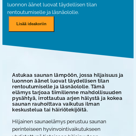
luonnon äänet luovat täydellisen tilan
rentoutumiselle ja läsnäololle.
H
Lisää ideakoriin
i
l
j
a
i
n
e
Astukaa saunan lämpöön, jossa hiljaisuus ja
luonnon äänet luovat täydellisen tilan
n
rentoutumiselle ja läsnäololle. Tämä
s
elämys tarjoaa tiimillenne mahdollisuuden
pysähtyä, irrottautua arjen hälystä ja kokea
a
saunan rauhoittava vaikutus ilman
u
keskustelua tai häiriötekijöitä.
n
Hiljainen saunaelämys perustuu saunan
a
perinteiseen hyvinvointivaikutukseen
e