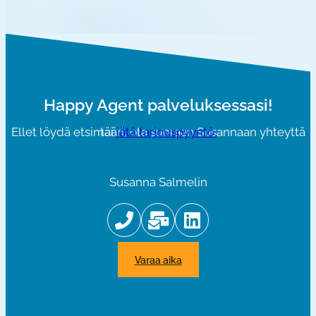
Happy Agent palveluksessasi!
Ellet löydä etsimääri, ota suoraan Susannaan yhteyttä tai
jätä tarjouspyyntö.
Susanna Salmelin
varaa aika