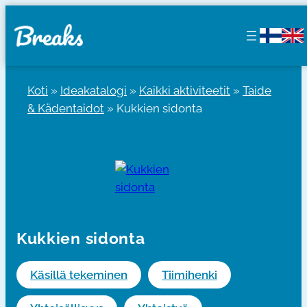
Siirry
sisältöön
Koti
»
Ideakatalogi
»
Kaikki aktiviteetit
»
Taide
& Kädentaidot
»
Kukkien sidonta
Kukkien sidonta
Käsillä tekeminen
Tiimihenki