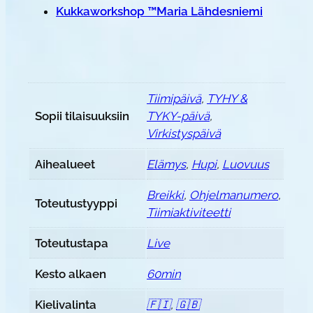
Kukkaworkshop ™Maria Lähdesniemi
Tiimipäivä
,
TYHY &
Sopii tilaisuuksiin
TYKY-päivä
,
Virkistyspäivä
Aihealueet
Elämys
,
Hupi
,
Luovuus
Breikki
,
Ohjelmanumero
,
Toteutustyyppi
Tiimiaktiviteetti
Toteutustapa
Live
Kesto alkaen
60min
Kielivalinta
🇫🇮
,
🇬🇧