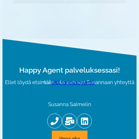
Happy Agent palveluksessasi!
Ellet löydä etsimääri, ota suoraan Susannaan yhteyttä tai
jätä tarjouspyyntö.
Susanna Salmelin
varaa aika