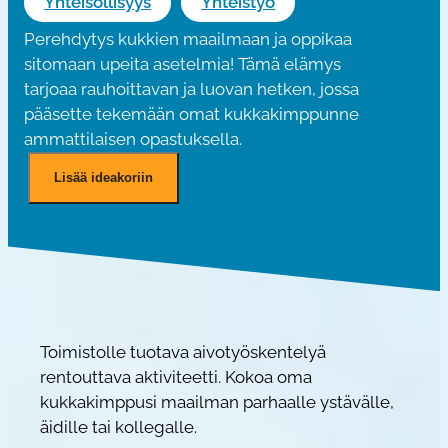
Yhteisöllisyys
Yhteistyö
Perehdytys kukkien maailmaan ja oppikaa
sitomaan upeita asetelmia! Tämä elämys
tarjoaa rauhoittavan ja luovan hetken, jossa
pääsette tekemään omat kukkakimppunne
ammattilaisen opastuksella.
K
Lisää ideakoriin
u
k
k
i
e
n
s
Toimistolle tuotava aivotyöskentelyä
i
rentouttava aktiviteetti. Kokoa oma
d
kukkakimppusi maailman parhaalle ystävälle,
o
äidille tai kollegalle.