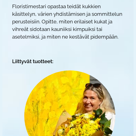
n
Floristimestari opastaa teidät kukkien
t
käsittelyn, värien yhdistämisen ja sommittelun
a
perusteisiin. Opitte, miten erilaiset kukat ja
m
vihreät sidotaan kauniiksi kimpuiksi tai
ä
asetelmiksi, ja miten ne kestävät pidempään.
ä
r
ä
Liittyvät tuotteet: