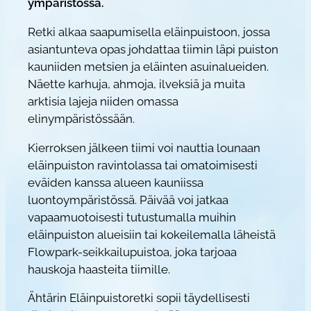
l
ympäristössä.
ä
Retki alkaa saapumisella eläinpuistoon, jossa
i
asiantunteva opas johdattaa tiimin läpi puiston
n
kauniiden metsien ja eläinten asuinalueiden.
p
Näette karhuja, ahmoja, ilveksiä ja muita
u
arktisia lajeja niiden omassa
i
elinympäristössään.
s
t
Kierroksen jälkeen tiimi voi nauttia lounaan
eläinpuiston ravintolassa tai omatoimisesti
o
eväiden kanssa alueen kauniissa
o
luontoympäristössä. Päivää voi jatkaa
n
vapaamuotoisesti tutustumalla muihin
m
eläinpuiston alueisiin tai kokeilemalla läheistä
ä
Flowpark-seikkailupuistoa, joka tarjoaa
ä
hauskoja haasteita tiimille.
r
ä
Ähtärin Eläinpuistoretki sopii täydellisesti