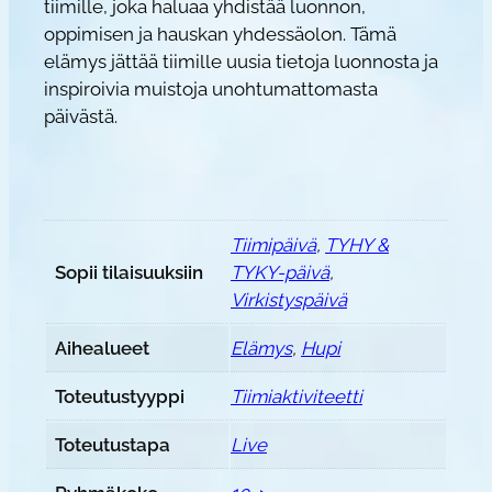
tiimille, joka haluaa yhdistää luonnon,
oppimisen ja hauskan yhdessäolon. Tämä
elämys jättää tiimille uusia tietoja luonnosta ja
inspiroivia muistoja unohtumattomasta
päivästä.
Tiimipäivä
,
TYHY &
Sopii tilaisuuksiin
TYKY-päivä
,
Virkistyspäivä
Aihealueet
Elämys
,
Hupi
Toteutustyyppi
Tiimiaktiviteetti
Toteutustapa
Live