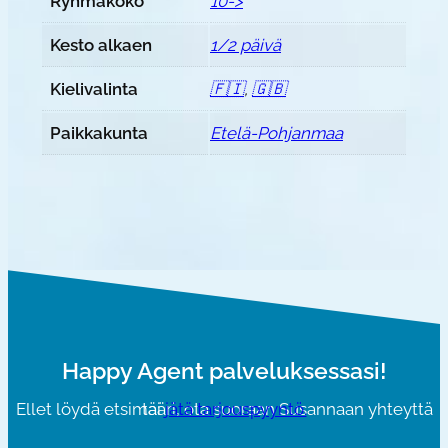
Ryhmäkoko
10->
Kesto alkaen
1/2 päivä
Kielivalinta
🇫🇮
,
🇬🇧
Paikkakunta
Etelä-Pohjanmaa
Happy Agent palveluksessasi!
Ellet löydä etsimääri, ota suoraan Susannaan yhteyttä tai
jätä tarjouspyyntö.