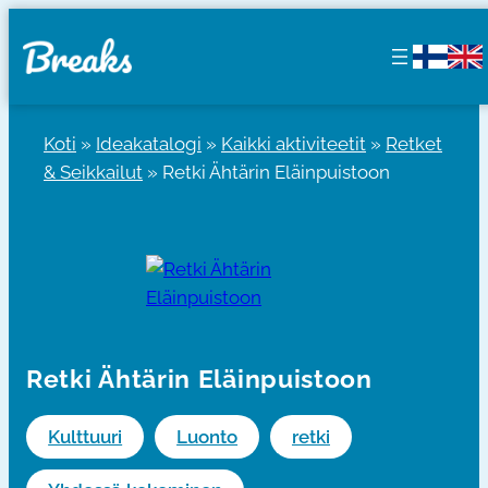
Siirry
sisältöön
Koti
»
Ideakatalogi
»
Kaikki aktiviteetit
»
Retket
& Seikkailut
»
Retki Ähtärin Eläinpuistoon
Retki Ähtärin Eläinpuistoon
Kulttuuri
Luonto
retki