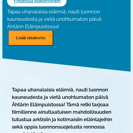
Yhdessä kokeminen
Tapaa uhanalaisia eläimiä, nauti luonnon
kauneudesta ja vietä unohtumaton päivä
Ähtärin Eläinpuistossa!
R
Lisää ideakoriin
e
t
k
i
Ä
h
t
Tapaa uhanalaisia eläimiä, nauti luonnon
ä
kauneudesta ja vietä unohtumaton päivä
r
Ähtärin Eläinpuistossa! Tämä retki tarjoaa
i
tiimillenne ainutlaatuisen mahdollisuuden
n
tutustua arktisiin ja kotimaisiin eläinlajeihin
E
sekä oppia luonnonsuojelusta rennossa