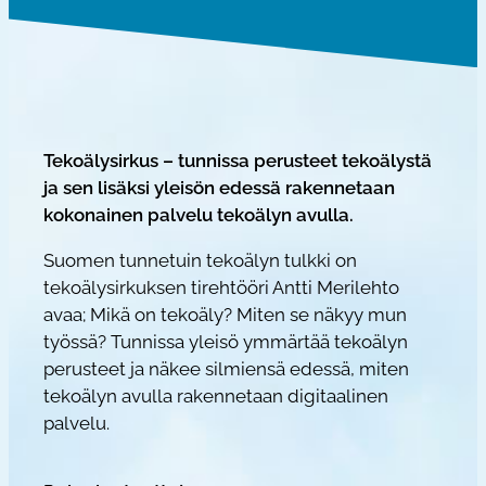
o
ä
l
y
s
i
Tekoälysirkus – tunnissa perusteet tekoälystä
r
ja sen lisäksi yleisön edessä rakennetaan
k
kokonainen palvelu tekoälyn avulla.
u
Suomen tunnetuin tekoälyn tulkki on
s
tekoälysirkuksen tirehtööri Antti Merilehto
™
avaa; Mikä on tekoäly? Miten se näkyy mun
A
työssä? Tunnissa yleisö ymmärtää tekoälyn
n
perusteet ja näkee silmiensä edessä, miten
t
tekoälyn avulla rakennetaan digitaalinen
t
palvelu.
i
M