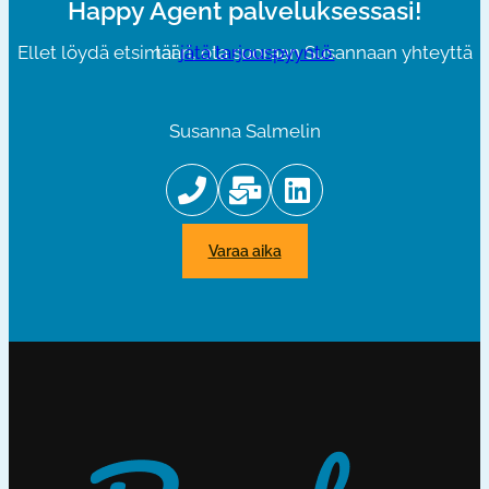
Happy Agent palveluksessasi!
Ellet löydä etsimääri, ota suoraan Susannaan yhteyttä tai
jätä tarjouspyyntö.
Susanna Salmelin
varaa aika