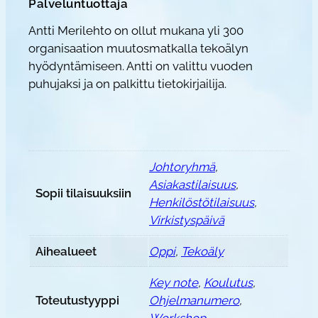
Palveluntuottaja
e
r
Antti Merilehto on ollut mukana yli 300
i
organisaation muutosmatkalla tekoälyn
l
hyödyntämiseen. Antti on valittu vuoden
e
puhujaksi ja on palkittu tietokirjailija.
h
t
o
m
Johtoryhmä
,
ä
Asiakastilaisuus
,
ä
Sopii tilaisuuksiin
Henkilöstötilaisuus
,
r
Virkistyspäivä
ä
Aihealueet
Oppi
,
Tekoäly
Key note
,
Koulutus
,
Toteutustyyppi
Ohjelmanumero
,