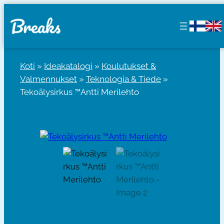
Siirry
sisältöön
Koti
»
Ideakatalogi
»
Koulutukset &
Valmennukset
»
Teknologia & Tiede
»
Tekoälysirkus ™Antti Merilehto