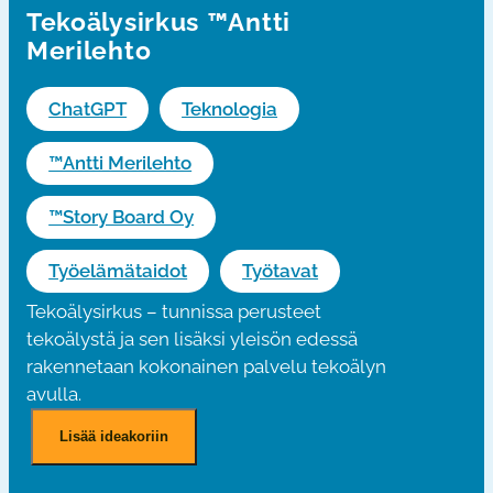
Tekoälysirkus ™Antti
Merilehto
ChatGPT
Teknologia
™Antti Merilehto
™Story Board Oy
Työelämätaidot
Työtavat
Tekoälysirkus – tunnissa perusteet
tekoälystä ja sen lisäksi yleisön edessä
rakennetaan kokonainen palvelu tekoälyn
avulla.
T
Lisää ideakoriin
e
k