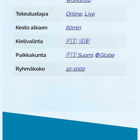
Workshop
Toteutustapa
Online
,
Live
Kesto alkaen
60min
Kielivalinta
🇫🇮
,
🇬🇧
Paikkakunta
🇫🇮 Suomi
,
🌐 Globe
Ryhmäkoko
10-1000