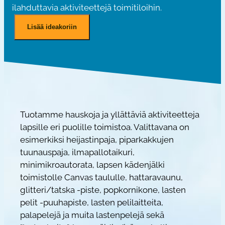
ilahduttavia aktiviteettejä toimitiloihin.
T
Lisää ideakoriin
u
o
l
a
p
s
i
Tuotamme hauskoja ja yllättäviä aktiviteetteja
t
lapsille eri puolille toimistoa. Valittavana on
ö
esimerkiksi heijastinpaja, piparkakkujen
i
tuunauspaja, ilmapallotaikuri,
h
minimikroautorata, lapsen kädenjälki
i
toimistolle Canvas taululle, hattaravaunu,
n
glitteri/tatska -piste, popkornikone, lasten
pelit -puuhapiste, lasten pelilaitteita,
-
palapelejä ja muita lastenpelejä sekä
p