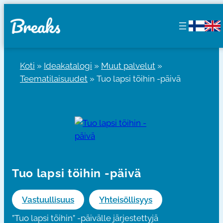
Siirry
sisältöön
Koti
»
Ideakatalogi
»
Muut palvelut
»
Teematilaisuudet
»
Tuo lapsi töihin -päivä
Tuo lapsi töihin -päivä
Vastuullisuus
Yhteisöllisyys
”Tuo lapsi töihin” -päivälle järjestettyjä