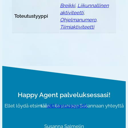
Breikki
,
Liikunnallinen
aktiviteetti
,
Toteutustyyppi
Ohjelmanumero
,
Tiimiaktiviteetti
Happy Agent palveluksessasi!
Ellet löydä etsimääri, ota suoraan Susannaan yhteyttä tai
jätä tarjouspyyntö.
Susanna Salmelin