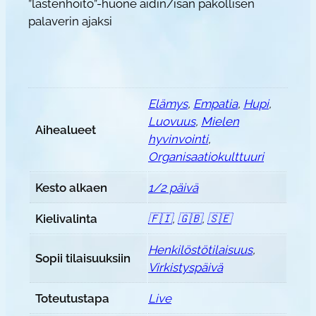
”lastenhoito”-huone äidin/isän pakollisen
ä
palaverin ajaksi
i
v
ä
m
ä
Elämys
,
Empatia
,
Hupi
,
ä
Luovuus
,
Mielen
Aihealueet
r
hyvinvointi
,
ä
Organisaatiokulttuuri
Kesto alkaen
1/2 päivä
Kielivalinta
🇫🇮
,
🇬🇧
,
🇸🇪
Henkilöstötilaisuus
,
Sopii tilaisuuksiin
Virkistyspäivä
Toteutustapa
Live