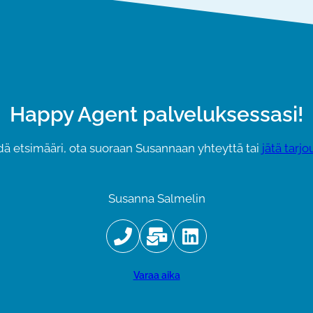
Happy Agent palveluksessasi!
ydä etsimääri, ota suoraan Susannaan yhteyttä tai
jätä tarj
Susanna Salmelin
varaa aika