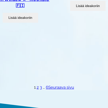
🇫🇮
Lisää ideakoriin
Lisää ideakoriin
1
2
3
…
6
Seuraava sivu