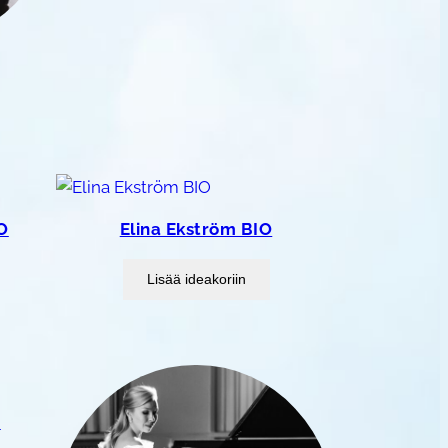
O
Elina Ekström BIO
Lisää ideakoriin
O