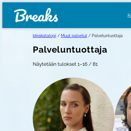
Siirry
sisältöön
K
Ideakatalogi
/
Muut palvelut
/ Palveluntuottaja
Palveluntuottaja
Näytetään tulokset 1–16 / 81