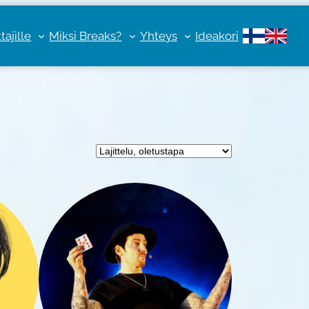
ajille
Miksi Breaks?
Yhteys
Ideakori