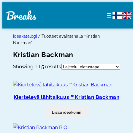
Siirry
sisältöön
Ideakatalogi
/ Tuotteet avainsanalla “Kristian
Backman”
Kristian Backman
Showing all 5 results
Kiertelevä lähitaikuus ™Kristian Backman
Lisää ideakoriin