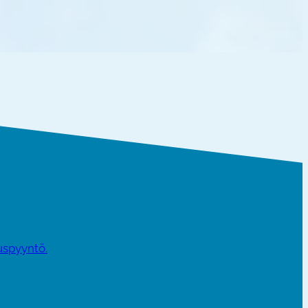
ouspyyntö.