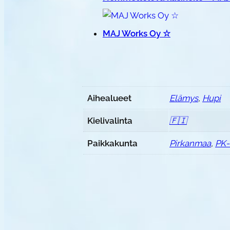
MAJ Works Oy ☆
Aihealueet
Elämys
,
Hupi
Kielivalinta
🇫🇮
Paikkakunta
Pirkanmaa
,
PK-