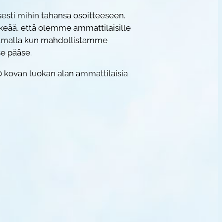
esti mihin tahansa osoitteeseen.
keää, että olemme ammattilaisille
a samalla kun mahdollistamme
se pääse.
0 kovan luokan alan ammattilaisia