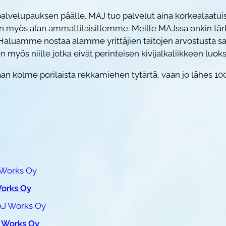
lvelupauksen päälle. MAJ tuo palvelut aina korkealaatuis
n myös alan ammattilaisillemme. Meille MAJssa onkin tär
tä. Haluamme nostaa alamme yrittäjien taitojen arvostust
myös niille jotka eivät perinteisen kivijalkaliikkeen luok
an kolme porilaista rekkamiehen tytärtä, vaan jo lähes 10
Works Oy
 Works Oy