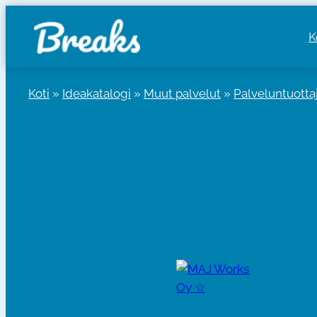
Siirry
sisältöön
K
Koti
»
Ideakatalogi
»
Muut palvelut
»
Palveluntuotta