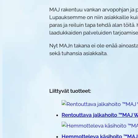
MAJ rakentuu vankan arvopohjan ja pa
Lupauksemme on niin asiakkaille kui
paras ja reiluin tapa tehdä alan töi
laadukkaiden palveluiden tarjoamisen 
Nyt MAJn takana ei ole enää ainoasta
sekä tuhansia asiakkaita.
Liittyvät tuotteet:
Rentouttava jalkahoito ™MAJ 
Hemmotteleva käsihoito ™MAJ