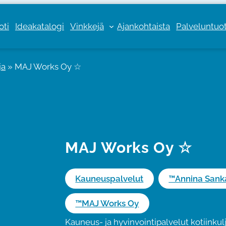
oti
Ideakatalogi
Vinkkejä
Ajankohtaista
Palveluntuott
ja
»
MAJ Works Oy ☆
MAJ Works Oy ☆
Kauneuspalvelut
™Annina Sanka
™MAJ Works Oy
Kauneus- ja hyvinvointipalvelut kotiinkulj