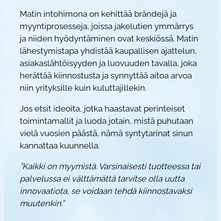
s
Matin intohimona on kehittää brändejä ja
o
myyntiprosesseja, joissa jakelutien ymmärrys
n
ja niiden hyödyntäminen ovat keskiössä. Matin
e
lähestymistapa yhdistää kaupallisen ajattelun,
n
asiakaslähtöisyyden ja luovuuden tavalla, joka
B
herättää kiinnostusta ja synnyttää aitoa arvoa
I
niin yrityksille kuin kuluttajillekin.
O
Jos etsit ideoita, jotka haastavat perinteiset
m
toimintamallit ja luoda jotain, mistä puhutaan
ä
vielä vuosien päästä, nämä syntytarinat sinun
ä
kannattaa kuunnella.
r
ä
”Kaikki on myymistä. Varsinaisesti tuotteessa tai
palvelussa ei välttämättä tarvitse olla uutta
innovaatiota, se voidaan tehdä kiinnostavaksi
muutenkin.”