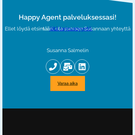
Happy Agent palveluksessasi!
Ellet löydä etsimääri, ota suoraan Susannaan yhteyttä tai
jätä tarjouspyyntö.
Susanna Salmelin
varaa aika