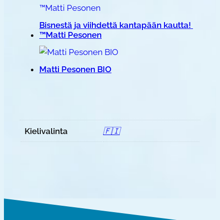
Bisnestä ja viihdettä kantapään kautta!
™Matti Pesonen
Matti Pesonen BIO
Kielivalinta
🇫🇮