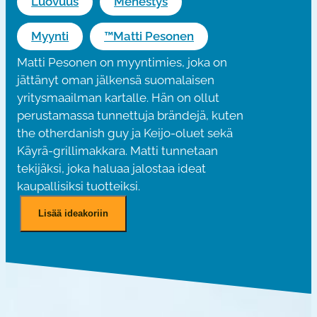
Luovuus
Menestys
Myynti
™Matti Pesonen
Matti Pesonen on myyntimies, joka on
jättänyt oman jälkensä suomalaisen
yritysmaailman kartalle. Hän on ollut
perustamassa tunnettuja brändejä, kuten
the otherdanish guy ja Keijo-oluet sekä
Käyrä-grillimakkara. Matti tunnetaan
tekijäksi, joka haluaa jalostaa ideat
kaupallisiksi tuotteiksi.
M
Lisää ideakoriin
a
t
t
i
P
e