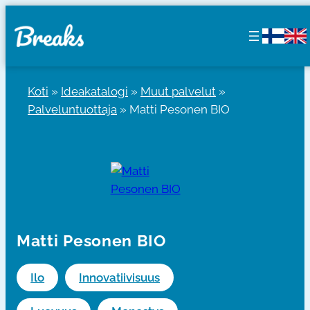
Siirry
sisältöön
Koti
»
Ideakatalogi
»
Muut palvelut
»
Palveluntuottaja
»
Matti Pesonen BIO
Matti Pesonen BIO
Ilo
Innovatiivisuus