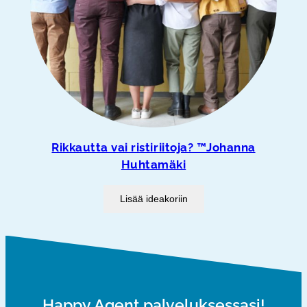
Rikkautta vai ristiriitoja? ™Johanna
Huhtamäki
Lisää ideakoriin
Happy Agent palveluksessasi!