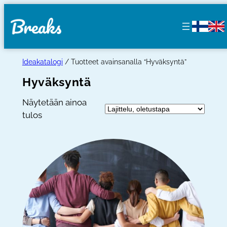
Siirry
sisältöön
Ideakatalogi
/ Tuotteet avainsanalla “Hyväksyntä”
Hyväksyntä
Näytetään ainoa
tulos