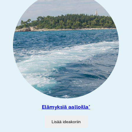
Elämyksiä aalloilla°
Lisää ideakoriin