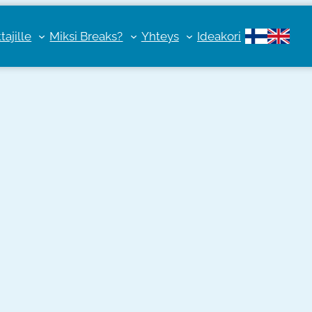
ajille
Miksi Breaks?
Yhteys
Ideakori