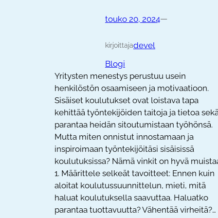
—
touko 20, 2024
devel
kirjoittaja
Blogi
Yritysten menestys perustuu usein
henkilöstön osaamiseen ja motivaatioon.
Sisäiset koulutukset ovat loistava tapa
kehittää työntekijöiden taitoja ja tietoa sek
parantaa heidän sitoutumistaan työhönsä.
Mutta miten onnistut innostamaan ja
inspiroimaan työntekijöitäsi sisäisissä
koulutuksissa? Nämä vinkit on hyvä muista
1. Määrittele selkeät tavoitteet: Ennen kuin
aloitat koulutussuunnittelun, mieti, mitä
haluat koulutuksella saavuttaa. Haluatko
parantaa tuottavuutta? Vähentää virheitä?…