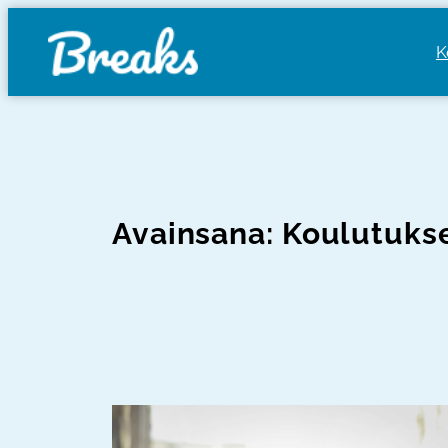
Siirry
sisältöön
K
Avainsana:
Koulutuks