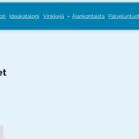
oti
Ideakatalogi
Vinkkejä
Ajankohtaista
Palveluntuott
et